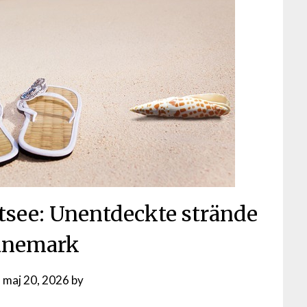
tsee: Unentdeckte strände
änemark
n
maj 20, 2026
by